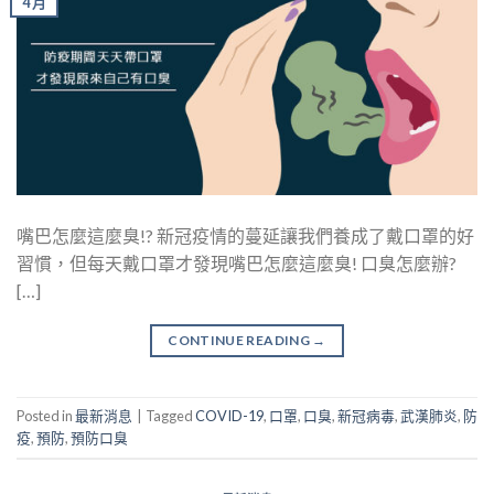
4 月
嘴巴怎麼這麼臭!? 新冠疫情的蔓延讓我們養成了戴口罩的好
習慣，但每天戴口罩才發現嘴巴怎麼這麼臭! 口臭怎麼辦?
[…]
CONTINUE READING
→
Posted in
最新消息
|
Tagged
COVID-19
,
口罩
,
口臭
,
新冠病毒
,
武漢肺炎
,
防
疫
,
預防
,
預防口臭