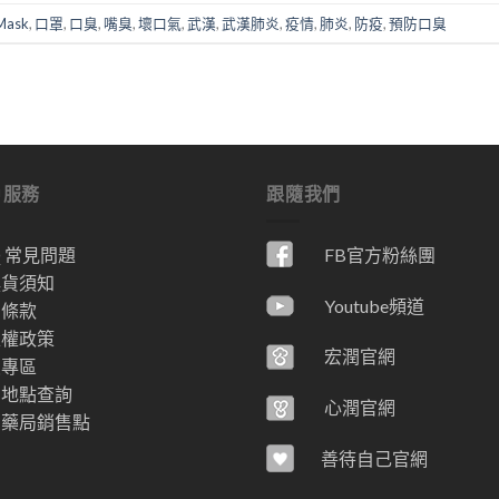
Mask
,
口罩
,
口臭
,
嘴臭
,
壞口氣
,
武漢
,
武漢肺炎
,
疫情
,
肺炎
,
防疫
,
預防口臭
戶服務
跟隨我們
Q 常見問題
FB官方粉絲團
換貨須知
Youtube頻道
用條款
私權政策
宏潤官網
員專區
售地點查詢
心潤官網
省藥局銷售點
善待自己官網