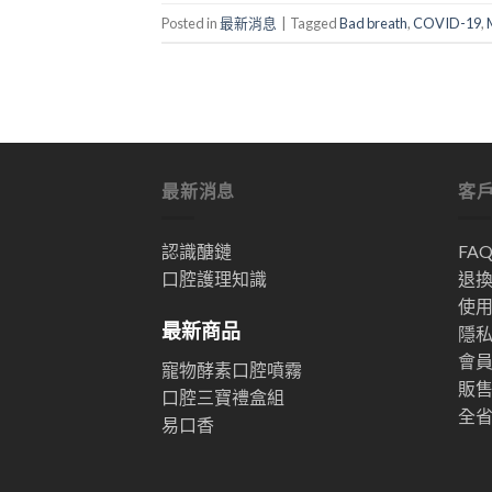
Posted in
最新消息
|
Tagged
Bad breath
,
COVID-19
,
最新消息
客
認識醣鏈
FA
口腔護理知識
退
使
最新商品
隱
會
寵物酵素口腔噴霧
販
口腔三寶禮盒組
全
易口香