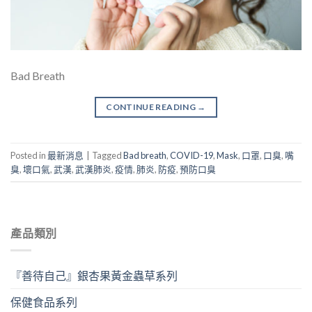
Bad Breath
CONTINUE READING
→
Posted in
最新消息
|
Tagged
Bad breath
,
COVID-19
,
Mask
,
口罩
,
口臭
,
嘴
臭
,
壞口氣
,
武漢
,
武漢肺炎
,
疫情
,
肺炎
,
防疫
,
預防口臭
產品類別
『善待自己』銀杏果黃金蟲草系列
保健食品系列