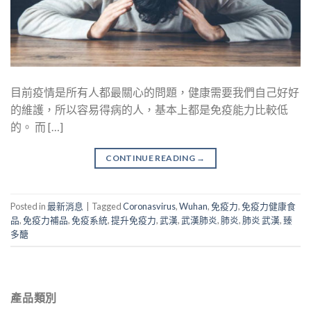
目前疫情是所有人都最關心的問題，健康需要我們自己好好
的維護，所以容易得病的人，基本上都是免疫能力比較低
的。 而 […]
CONTINUE READING
→
Posted in
最新消息
|
Tagged
Coronasvirus
,
Wuhan
,
免疫力
,
免疫力健康食
品
,
免疫力補品
,
免疫系統
,
提升免疫力
,
武漢
,
武漢肺炎
,
肺炎
,
肺炎 武漢
,
臻
多醣
產品類別