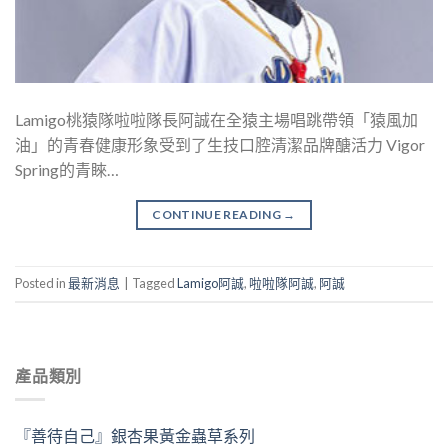
Lamigo桃猿隊啦啦隊長阿誠在全猿主場唱跳帶領「猿風加
油」的青春健康形象受到了生技口腔清潔品牌醣活力 Vigor
Spring的青睞…
CONTINUE READING
→
Posted in
最新消息
|
Tagged
Lamigo阿誠
,
啦啦隊阿誠
,
阿誠
產品類別
『善待自己』銀杏果黃金蟲草系列