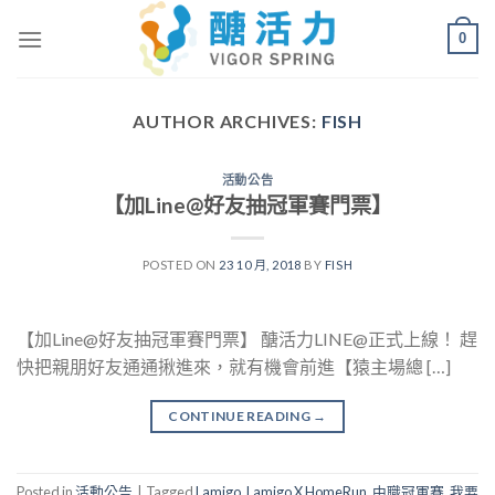
Skip
0
to
content
AUTHOR ARCHIVES:
FISH
活動公告
【加Line@好友抽冠軍賽門票】
POSTED ON
23 10 月, 2018
BY
FISH
【加Line@好友抽冠軍賽門票】 醣活力LINE@正式上線！ 趕
快把親朋好友通通揪進來，就有機會前進【猿主場總 […]
CONTINUE READING
→
Posted in
活動公告
|
Tagged
Lamigo
,
Lamigo X HomeRun
,
中職冠軍賽
,
我要