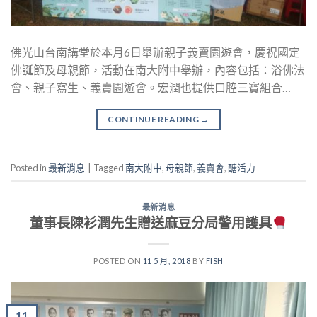
佛光山台南講堂於本月6日舉辦親子義賣園遊會，慶祝國定
佛誕節及母親節，活動在南大附中舉辦，內容包括：浴佛法
會、親子寫生、義賣園遊會。宏潤也提供口腔三寶組合…
CONTINUE READING
→
Posted in
最新消息
|
Tagged
南大附中
,
母親節
,
義賣會
,
醣活力
最新消息
董事長陳衫潤先生贈送麻豆分局警用護具
POSTED ON
11 5 月, 2018
BY
FISH
11