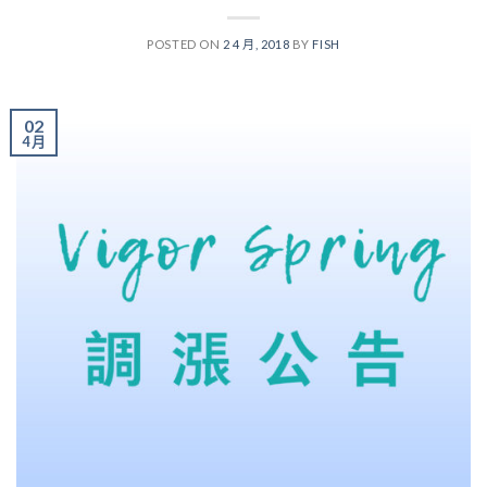
POSTED ON
2 4 月, 2018
BY
FISH
02
4 月