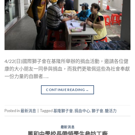
4/22(日)國際獅子會在基隆所舉辦的捐血活動，邀請各位健
康的大小朋友一同參與捐血，而我們更敬佩這些為社會奉獻
一份力量的自願者…..
CONTINUE READING
→
Posted in
最新消息
|
Tagged
基隆獅子會
,
捐血中心
,
獅子會
,
醣活力
最新消息
鳳和中學校長帶領學生參訪工廠