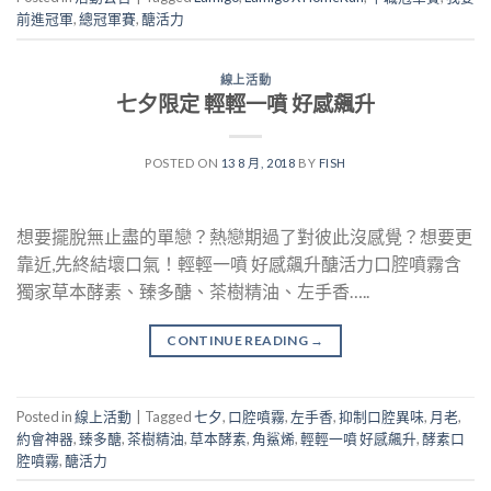
前進冠軍
,
總冠軍賽
,
醣活力
線上活動
七夕限定 輕輕一噴 好感飆升
POSTED ON
13 8 月, 2018
BY
FISH
想要擺脫無止盡的單戀？熱戀期過了對彼此沒感覺？想要更
靠近,先終結壞口氣！輕輕一噴 好感飆升醣活力口腔噴霧含
獨家草本酵素、臻多醣、茶樹精油、左手香…..
CONTINUE READING
→
Posted in
線上活動
|
Tagged
七夕
,
口腔噴霧
,
左手香
,
抑制口腔異味
,
月老
,
約會神器
,
臻多醣
,
茶樹精油
,
草本酵素
,
角鯊烯
,
輕輕一噴 好感飆升
,
酵素口
腔噴霧
,
醣活力