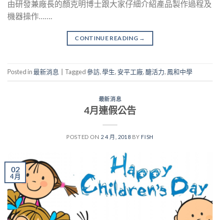
由研發兼廠長的顏克明博士跟大家仔細介紹產品製作過程及
機器操作…….
CONTINUE READING
→
Posted in
最新消息
|
Tagged
參訪
,
學生
,
安平工廠
,
醣活力
,
鳳和中學
最新消息
4月連假公告
POSTED ON
2 4 月, 2018
BY
FISH
02
4 月