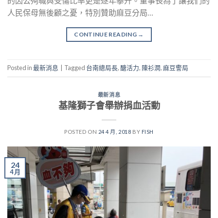
的因公殉職與受傷比率更是逐年攀升。董事長為了讓我們的
人民保母無後顧之憂，特別贊助麻豆分局…
CONTINUE READING
→
Posted in
最新消息
|
Tagged
台南總局長
,
醣活力
,
陳衫潤
,
麻豆警局
最新消息
基隆獅子會舉辦捐血活動
POSTED ON
24 4 月, 2018
BY
FISH
24
4 月