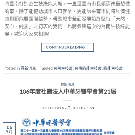
將臺南打造為生技綠能大城，一直是臺南市長賴清德最想做
的事，除了能協助城市人口就業，更能讓臺南市同時具備健
康與節能雙國際趨勢，帶動城市全面發展始終堅持「天然、
安心、純素」之初衷的我們，也將參與這次的台南生技綠能
展，歡迎大家來相遇!
CONTINUE READING
→
Posted in
最新消息
|
Tagged
台南生技展
,
台南綠能生技展
,
綠能生技展
最新消息
106年度社團法人中華牙醫學會第21屆
POSTED ON
6 9 月, 2017
BY
FISH
06
9 月