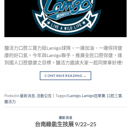
醣活力口腔三寶力挺Lamigo球隊，一邊加油、一邊保持健
康的好口氣。今年與Lamigo聯手，推廣全民口腔保健，達
到國人口腔健康之目標。醣活力邀請大家一起同樂拿好禮!
CONTINUE READING
→
Posted in
最新消息
,
活動公告
|
Tagged
Lamigo
,
Lamigo冠軍賽
,
口腔三寶
,
醣活力
最新消息
台南綠能生技展 9/22~25