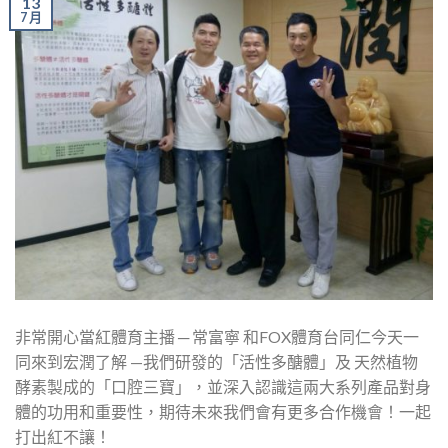
13
7 月
非常開心當紅體育主播 ─ 常富寧 和FOX體育台同仁今天一
同來到宏潤了解 —我們研發的「活性多醣體」及 天然植物
酵素製成的「口腔三寶」，並深入認識這兩大系列產品對身
體的功用和重要性，期待未來我們會有更多合作機會！一起
打出紅不讓！