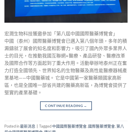
宏潤生物科技獲邀參加「第八屆中國國際醫藥博覽會」
中國（泰州）國際醫藥博覽會已邁入第八個年頭，多年的積
澱鑄就了展會的知名度和影響力，吸引了國內外眾多業界人
士的目光，在推動我國互聯網+醫療、產品研發、醫療改革
及國際合作等方面起到了重大作用。活動舉辦地泰州正在奮
力打造全國領先、世界知名的生物醫藥及高性能醫療器械產
業基地——中國醫藥城。 它是中國第一家醫藥類國家高新
區，也是全國唯一部省共建的醫藥高新區，為博覽會提供了
堅實的產業基礎。
CONTINUE READING
→
Posted in
最新消息
|
Tagged
中國國際醫藥博覽會
,
國際醫藥博覽會
,
第八
屆中國國際醫藥博覽會
,
陳衫潤