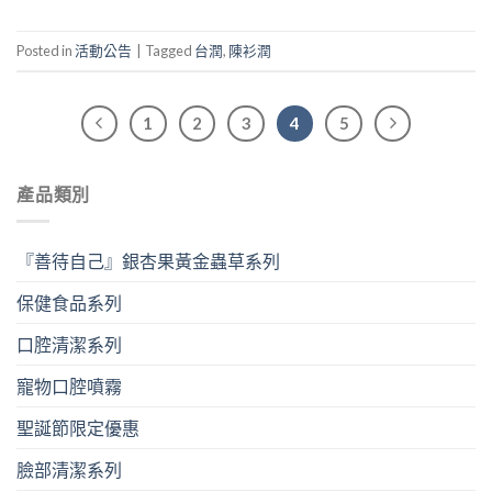
Posted in
活動公告
|
Tagged
台潤
,
陳衫潤
1
2
3
4
5
產品類別
『善待自己』銀杏果黃金蟲草系列
保健食品系列
口腔清潔系列
寵物口腔噴霧
聖誕節限定優惠
臉部清潔系列