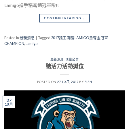
Lamigo攜手稱霸總冠軍啦!!
CONTINUE READING
→
Posted in
最新消息
|
Tagged
2017猿王再臨 LAMIGO勇奪金冠軍
CHAMPION
,
Lamigo
最新消息
,
活動公告
醣活力活動攤位
POSTED ON
27 10 月, 2017
BY
FISH
27
10 月