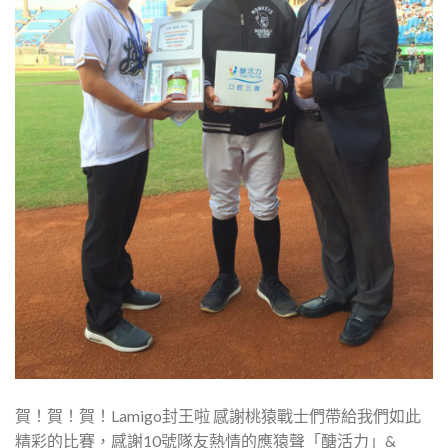
賀！賀！賀！Lamigo封王啦 感謝桃猿戰士們帶給我們如此
精彩的比賽，感謝10號隊友熱情的應猿聲「醣活力」&