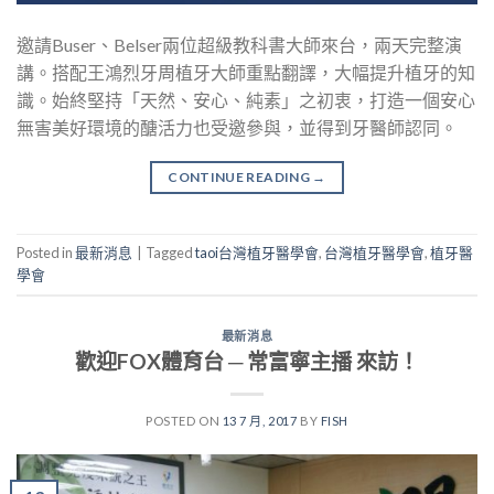
邀請Buser、Belser兩位超級教科書大師來台，兩天完整演
講。搭配王鴻烈牙周植牙大師重點翻譯，大幅提升植牙的知
識。始終堅持「天然、安心、純素」之初衷，打造一個安心
無害美好環境的醣活力也受邀參與，並得到牙醫師認同。
CONTINUE READING
→
Posted in
最新消息
|
Tagged
taoi台灣植牙醫學會
,
台灣植牙醫學會
,
植牙醫
學會
最新消息
歡迎FOX體育台 ─ 常富寧主播 來訪！
POSTED ON
13 7 月, 2017
BY
FISH