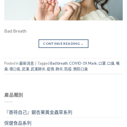
Bad Breath
CONTINUE READING
→
Posted in
最新消息
|
Tagged
Bad breath
,
COVID-19
,
Mask
,
口罩
,
口臭
,
嘴
臭
,
壞口氣
,
武漢
,
武漢肺炎
,
疫情
,
肺炎
,
防疫
,
預防口臭
產品類別
『善待自己』銀杏果黃金蟲草系列
保健食品系列