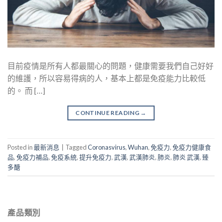
目前疫情是所有人都最關心的問題，健康需要我們自己好好
的維護，所以容易得病的人，基本上都是免疫能力比較低
的。 而 […]
CONTINUE READING
→
Posted in
最新消息
|
Tagged
Coronasvirus
,
Wuhan
,
免疫力
,
免疫力健康食
品
,
免疫力補品
,
免疫系統
,
提升免疫力
,
武漢
,
武漢肺炎
,
肺炎
,
肺炎 武漢
,
臻
多醣
產品類別