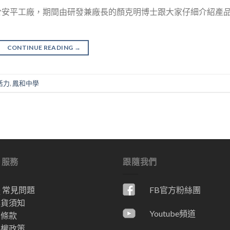
於安平工廠，期間由研發兼廠長的顏克明博士跟大家仔細介紹產
CONTINUE READING
→
活力
,
鳳和中學
戶服務
跟隨我們
Q 常見問題
FB官方粉絲團
換貨須知
Youtube頻道
用條款
私權政策