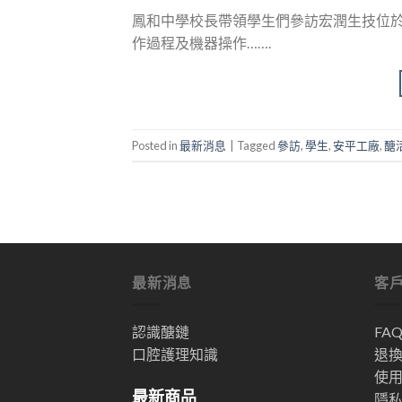
鳳和中學校長帶領學生們參訪宏潤生技位
作過程及機器操作…….
Posted in
最新消息
|
Tagged
參訪
,
學生
,
安平工廠
,
醣
最新消息
客
認識醣鏈
FA
口腔護理知識
退
使
最新商品
隱