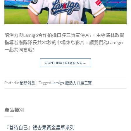
醣活力與Lamigo合作拍攝口腔三寶宣傳片?，由導演林政賢
指導啦啦隊隊長共30秒的中場休息影片，讓我們為Lamigo
一起共同奮戰?
CONTINUE READING
→
Posted in
最新消息
|
Tagged
Lamigo
,
醣活力口腔三寶
產品類別
『善待自己』銀杏果黃金蟲草系列