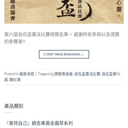
第六屆自在盃書法比賽得獎名單。 感謝所有參與以及得獎
的參賽者!!
CONTINUE READING
→
Posted in
最新消息
|
Tagged
心潤慈善協會
,
自在盃書法比賽
,
自在盃第六
屆
,
陳衫潤
產品類別
『善待自己』銀杏果黃金蟲草系列