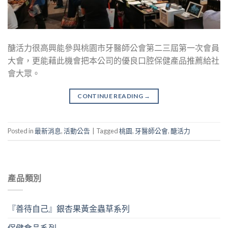
醣活力很高興能參與桃園市牙醫師公會第二三屆第一次會員
大會，更能藉此機會把本公司的優良口腔保健產品推薦給社
會大眾。
CONTINUE READING
→
Posted in
最新消息
,
活動公告
|
Tagged
桃園
,
牙醫師公會
,
醣活力
產品類別
『善待自己』銀杏果黃金蟲草系列
保健食品系列