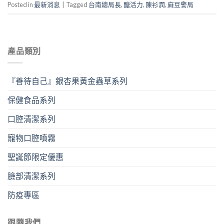
Posted in
最新消息
|
Tagged
台南總局長
,
醣活力
,
陳衫潤
,
麻豆警局
產品類別
『善待自己』銀杏果黃金蟲草系列
保健食品系列
口腔清潔系列
寵物口腔噴霧
聖誕節限定優惠
臉部清潔系列
防疫專區
跟隨我們