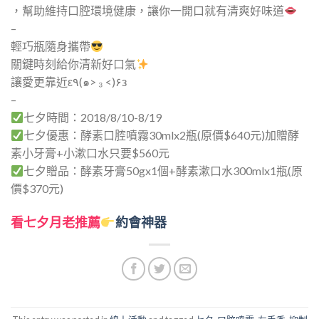
，幫助維持口腔環境健康，讓你一開口就有清爽好味道
–
輕巧瓶隨身攜帶
關鍵時刻給你清新好口氣
讓愛更靠近ε٩(๑> ₃ <)۶з
–
七夕時間：2018/8/10-8/19
七夕優惠：酵素口腔噴霧30mlx2瓶(原價$640元)加贈酵
素小牙膏+小漱口水只要$560元
七夕贈品：酵素牙膏50gx1個+酵素漱口水300mlx1瓶(原
價$370元)
看七夕月老推薦
約會神器