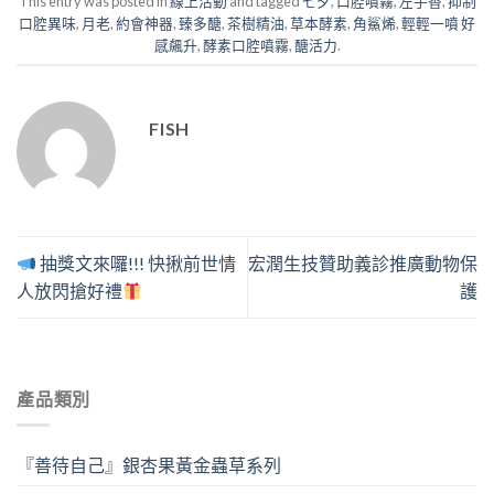
This entry was posted in
線上活動
and tagged
七夕
,
口腔噴霧
,
左手香
,
抑制
口腔異味
,
月老
,
約會神器
,
臻多醣
,
茶樹精油
,
草本酵素
,
角鯊烯
,
輕輕一噴 好
感飆升
,
酵素口腔噴霧
,
醣活力
.
FISH
抽獎文來囉!!! 快揪前世情
宏潤生技贊助義診推廣動物保
人放閃搶好禮
護
產品類別
『善待自己』銀杏果黃金蟲草系列