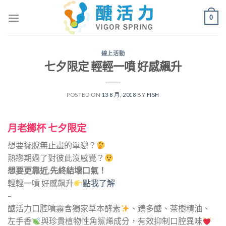
Skip
0
to
content
線上活動
七夕限定 輕輕一噴 好感飆升
POSTED ON
13 8 月, 2018
BY
FISH
月老擲杯 七夕限定
想要擺脫無止盡的單戀？
熱戀期過了對彼此沒感覺？
想要更靠近,先終結壞口氣！
輕輕一噴 好感飆升
點我了解
–
醣活力口腔噴霧含獨家草本酵素
、臻多醣、茶樹精油、
左手香
與珍貴植物性角鯊烯成分，有效抑制口腔異味