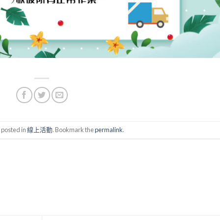
 posted in
線上活動
. Bookmark the
permalink
.