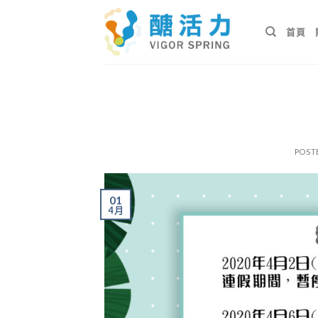
Skip
to
首頁
content
POST
01
4 月