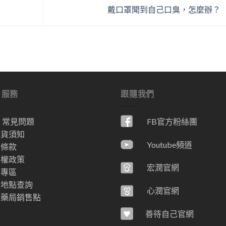
戴口罩聞到自己口臭，怎麼辦？
戶服務
跟隨我們
Q 常見問題
FB官方粉絲團
換貨須知
Youtube頻道
用條款
私權政策
宏潤官網
員專區
售地點查詢
心潤官網
省藥局銷售點
善待自己官網