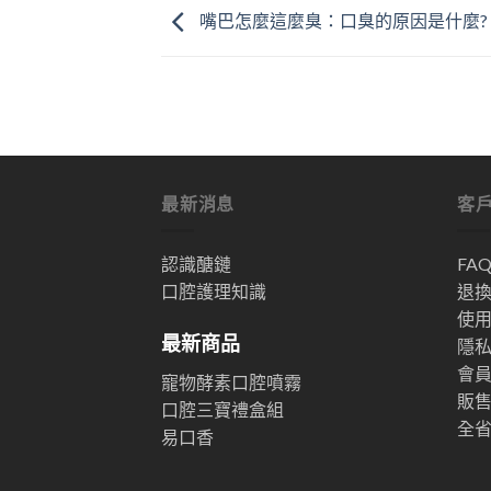
嘴巴怎麼這麼臭：口臭的原因是什麼?
最新消息
客
認識醣鏈
FA
口腔護理知識
退
使
最新商品
隱
會
寵物酵素口腔噴霧
販
口腔三寶禮盒組
全
易口香