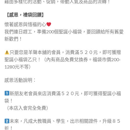
藉由多樣化的活動、促銷，帶動人氣及商品的流轉！
【感恩，禮袋回饋】
懷著感恩與惜福的心
我們連日趕工，準備200個聖誕小福袋，要回饋給所有舊愛
新歡們！
只要您是羊聲本舖的會員，消費滿５２０元，即可獲贈
聖誕小福袋乙只！（內有商品免費兌換券。福袋市價200-
1280元不等）
感恩活動說明：
新朋友老會員來店消費滿５２０元，即可獲得聖誕小福
袋！
（本店入會完全免費）
未來，凡成大教職員、學生，出示相關證件，升級８５
折！