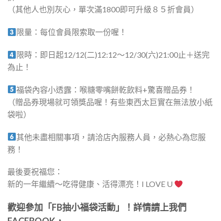
（其他人也別灰心，單次滿1800即可升級８５折會員）
限量：每位會員限索取一份喔！
限時：即日起12/12(二)12:12～12/30(六)21:00止＋送完
為止！
福袋內容小透露：喉糖零嘴餅乾飲料+驚喜贈品券！
（贈品券現場就可領獎品喔！有些東西太巨實在無法放小紙
袋啦）
其他未盡相關事項，請洽店內服務人員，必熱心為您服
務！
最後要祝福您：
新的一年繼續～吃得健康、活得漂亮！I LOVE U
歡迎參加「FB抽小福袋活動」！詳情請上我們