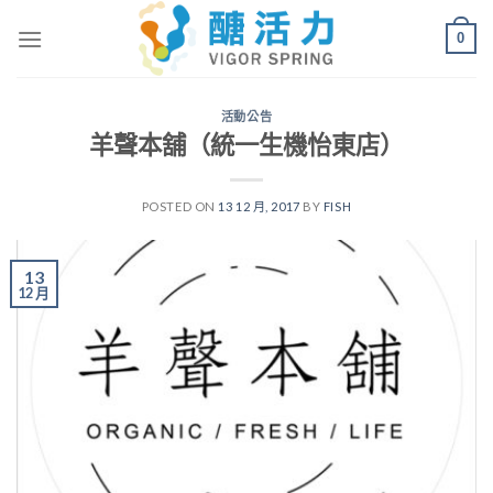
Skip
0
to
content
活動公告
羊聲本舖（統一生機怡東店）
POSTED ON
13 12 月, 2017
BY
FISH
13
12 月