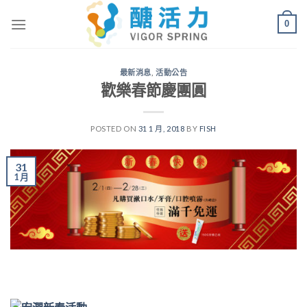
Skip
0
to
content
最新消息
,
活動公告
歡樂春節慶團圓
POSTED ON
31 1 月, 2018
BY
FISH
31
1 月