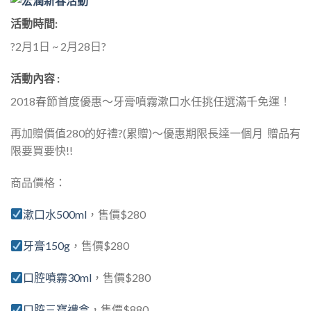
活動時間:
?2月1日 ~ 2月28日?
活動內容 :
2018春節首度優惠～牙膏噴霧漱口水任挑任選滿千免運！
再加贈價值280的好禮?(累贈)～優惠期限長達一個月 贈品有
限要買要快!!
商品價格：
漱口水500ml
，售價$280
牙膏150g
，售價$280
口腔噴霧30ml
，售價$280
口腔三寶禮盒
，售價$880