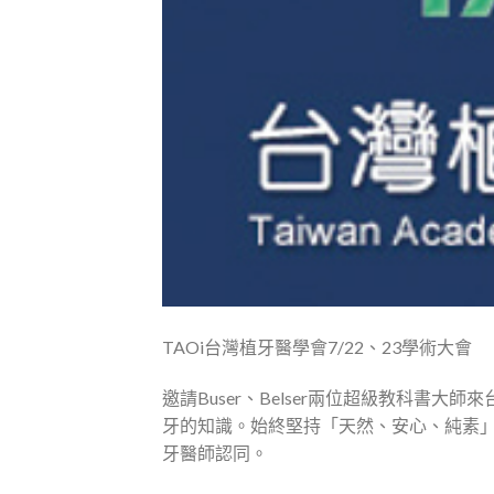
TAOi台灣植牙醫學會7/22、23學術大會
邀請Buser、Belser兩位超級教科書
牙的知識。始終堅持「天然、安心、純素
牙醫師認同。