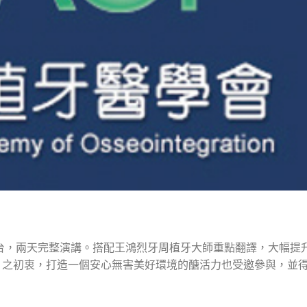
大師來台，兩天完整演講。搭配王鴻烈牙周植牙大師重點翻譯，大幅提
」之初衷，打造一個安心無害美好環境的醣活力也受邀參與，並