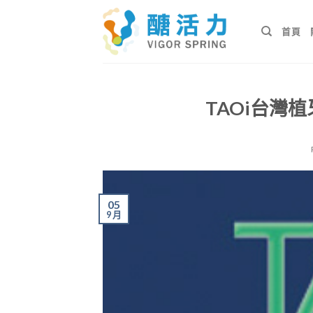
Skip
to
首頁
content
TAOi台灣植
05
9 月