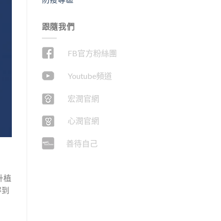
跟隨我們
FB官方粉絲團
Youtube頻道
宏潤官網
心潤官網
善待自己
升植
得到