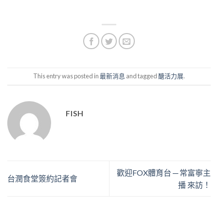
This entry was posted in
最新消息
and tagged
醣活力展
.
FISH
歡迎FOX體育台 ─ 常富寧主
台潤食堂簽約記者會
播 來訪！