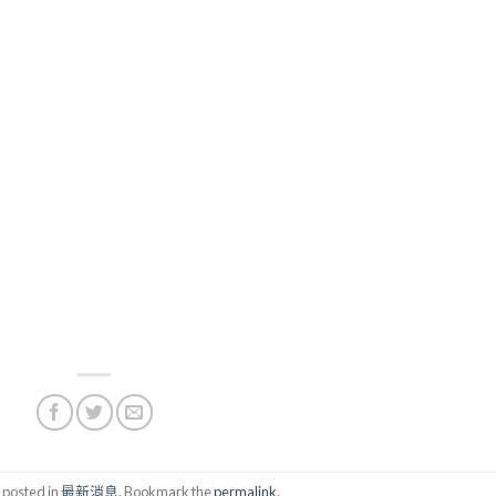
 posted in
最新消息
. Bookmark the
permalink
.