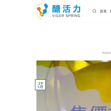
Skip
to
首頁
content
POST
19
5 月