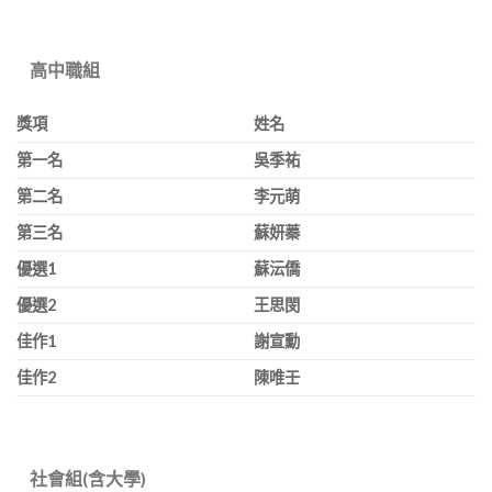
高中職組
獎項
姓名
第一名
吳季祐
第二名
李元萌
第三名
蘇妍蓁
優選
1
蘇沄僑
優選
2
王思閔
佳作
1
謝宣勳
佳作
2
陳唯壬
社會組
(
含大學
)