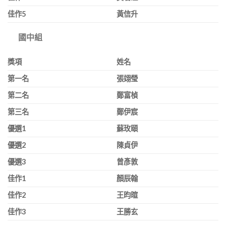
佳作
5
黃信升
國中組
獎項
姓名
第一名
張翊瑩
第二名
鄭富楨
第三名
鄭伊宸
優選
1
蘇玫頤
優選
2
陳貞伊
優選
3
曾彥敦
佳作
1
顏辰翰
佳作
2
王昀暄
佳作
3
王勝玄