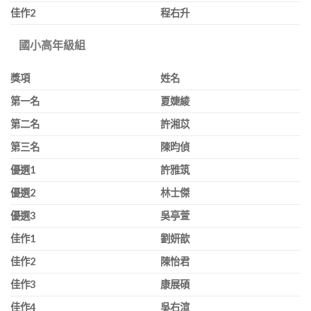
佳作
2
程右升
國小高年級組
獎項
姓名
第一名
夏婕綾
第二名
許湘苡
第三名
陳昀偵
優選
1
許雅筑
優選
2
林士傑
優選
3
吳亭萱
佳作
1
劉妍歆
佳作
2
陳怡君
佳作
3
康展碩
佳作
4
吳右渲