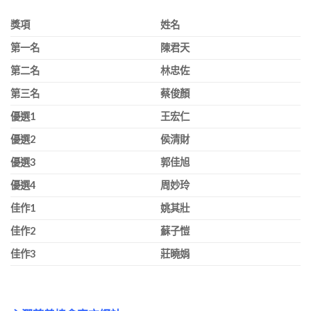
獎項
姓名
第一名
陳君天
第二名
林忠佐
第三名
蔡俊顏
優選
1
王宏仁
優選
2
侯清財
優選
3
郭佳旭
優選
4
周妙玲
佳作
1
姚其壯
佳作
2
蘇子愷
佳作
3
莊曉娟