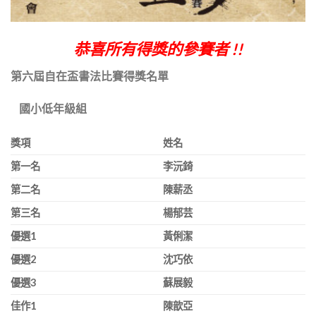
恭喜所有得獎的參賽者 !!
第六屆自在盃書法比賽得獎名單
國小低年級組
獎項
姓名
第一名
李沅錡
第二名
陳薪丞
第三名
楊郁芸
優選
1
黃俐潔
優選
2
沈巧依
優選
3
蘇展毅
佳作
1
陳歆亞