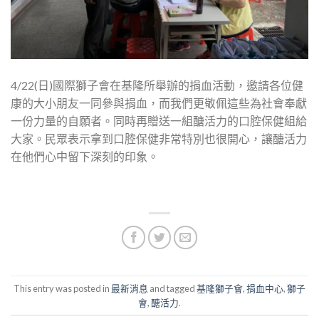
4/22(日)國際獅子會在基隆所舉辦的捐血活動，邀請各位健
康的大小朋友一同參與捐血，而我們更敬佩這些為社會奉獻
一份力量的自願者。同時再贈送一組醣活力的口腔保健組給
大家。民眾表示拿到口腔保健非常特別也很開心，讓醣活力
在他們心中留下深刻的印象。
This entry was posted in
最新消息
and tagged
基隆獅子會
,
捐血中心
,
獅子
會
,
醣活力
.