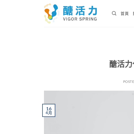
Skip
to
首頁
content
醣活力
POST
16
4 月