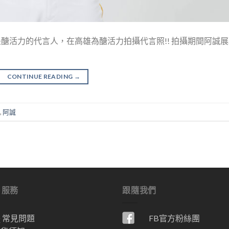
也是醣活力的代言人，在高雄為醣活力拍攝代言照!! 拍攝期間阿誠
CONTINUE READING
→
,
阿誠
戶服務
跟隨我們
Q 常見問題
FB官方粉絲團