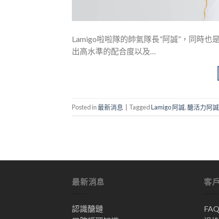
Lamigo啦啦隊的帥氣隊長”阿誠”，同時
出高水準的配合度以及…
Posted in
最新消息
|
Tagged
Lamigo 阿誠
,
醣活力阿誠
最新消息
客
認識醣鏈
FA