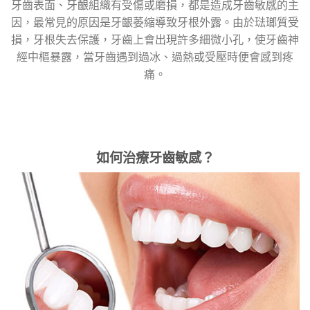
牙齒表面、牙齦組織有受傷或磨損，都是造成牙齒敏感的主
因，最常見的原因是牙齦萎縮導致牙根外露。由於琺瑯質受
損，牙根失去保護，牙齒上會出現許多細微小孔，使牙齒神
經中樞暴露，當牙齒遇到過冰、過熱或受壓時便會感到疼
痛。
如何治療牙齒敏感？