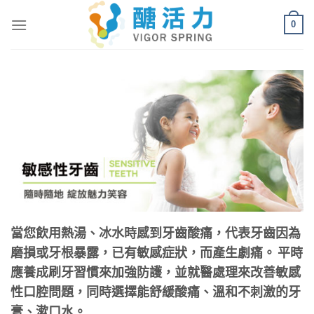
Skip
0
to
content
當您飲用熱湯、冰水時感到牙齒酸痛，代表牙齒因為
磨損或牙根暴露，已有敏感症狀，而產生劇痛。 平時
應養成刷牙習慣來加強防護，並就醫處理來改善敏感
性口腔問題，同時選擇能舒緩酸痛、溫和不刺激的牙
膏、漱口水。