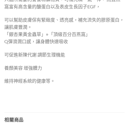
窩富有高含量的醣蛋白以及表皮生長因子EGF，
可以幫助皮膚保有緊緻度、透亮感，補充流失的膠原蛋白，
讓肌膚豐潤。
「銀杏果黃金蟲草」+「頂級百分百燕窩」
Q彈滑潤口感，讓身體快速吸收
可促進新陳代謝 調節生理機能
養顏美容 增強體力
維持神經系統的健康等。
相關商品