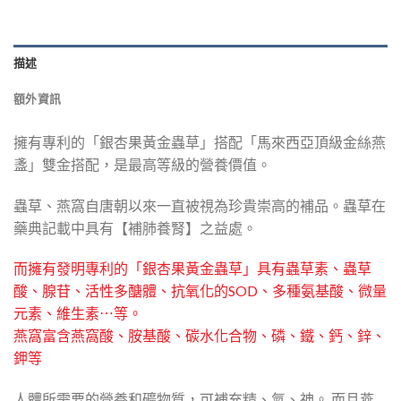
描述
額外資訊
擁有專利的「銀杏果黃金蟲草」搭配「馬來西亞頂級金絲燕
盞」雙金搭配，是最高等級的營養價值。
蟲草、燕窩自唐朝以來一直被視為珍貴崇高的補品。蟲草在
藥典記載中具有【補肺養腎】之益處。
而擁有發明專利的「銀杏果黃金蟲草」具有蟲草素、蟲草
酸、腺苷、活性多醣體、抗氧化的SOD、多種氨基酸、微量
元素、維生素⋯等。
燕窩富含燕窩酸、胺基酸、碳水化合物、磷、鐵、鈣、鋅、
鉀等
人體所需要的營養和礦物質，可補充精、氣、神。 而且燕