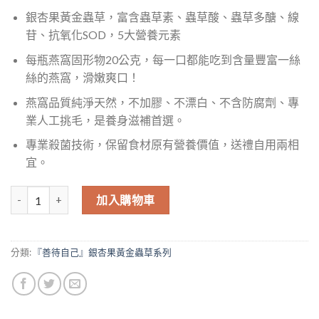
銀杏果黃金蟲草，富含蟲草素、蟲草酸、蟲草多醣、線
苷、抗氧化SOD，5大營養元素
每瓶燕窩固形物20公克，每一口都能吃到含量豐富一絲
絲的燕窩，滑嫩爽口！
燕窩品質純淨天然，不加膠、不漂白、不含防腐劑、專
業人工挑毛，是養身滋補首選。
專業殺菌技術，保留食材原有營養價值，送禮自用兩相
宜。
銀杏果黃金蟲草燕窩 30入家庭組(無糖) 數量
加入購物車
分類:
『善待自己』銀杏果黃金蟲草系列