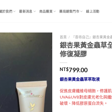
關於我們
最新消息
商品購買
藥局銷售門市
線上活動
首頁
/
『善待自己』銀杏果黃金
銀杏果黃金蟲草
修復凝膠
799.00
NT$
銀杏果黃金蟲草萃取液
促進皮膚纖維母細胞，修護肌
UVA&UVB對皮膚光老化與
破壞、降低膠原蛋白流失。