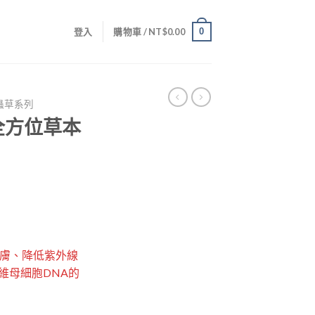
0
登入
購物車 /
NT$
0.00
蟲草系列
全方位草本
膚、降低紫外線
纖維母細胞DNA的