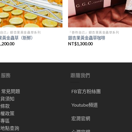
自己』銀杏果黃金蟲草系列
『善待自己』銀杏果黃金蟲草系列
果黃金蟲草（新鮮）
銀杏果黃金蟲草咖啡
1,200.00
NT$
1,300.00
戶服務
跟隨我們
Q 常見問題
FB官方粉絲團
換貨須知
Youtube頻道
用條款
私權政策
宏潤官網
員專區
售地點查詢
心潤官網