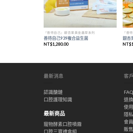
『善待自己』銀杏果黃金蟲草系列
『善待
善待自己939複合益生菌
銀杏
NT$
1,280.00
NT$
最新消息
客
認識醣鏈
FA
口腔護理知識
退
使
最新商品
隱
會
寵物酵素口腔噴霧
販
口腔三寶禮盒組