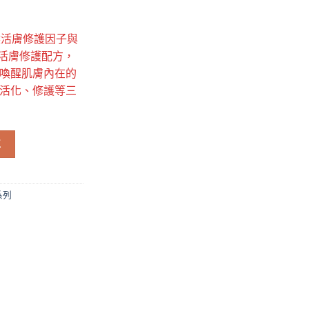
天然活膚修護因子與
的活膚修護配方，
喚醒肌膚內在的
活化、修護等三
膠 數量
車
系列