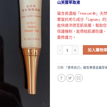
山芙蓉萃取液
蘊含高濃縮「Hercet ®」
豐富抗老化成分「Lignan」
能快速滲透至肌底層，幫助您
保護機制，能帶給肌膚防護、
重修護力。
銀杏果黃金蟲草全方位草本修復凝
加入購物
分類:
『善待自己』銀杏果黃金蟲草