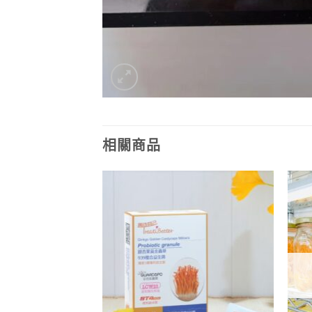
相關商品
金蟲草系列
盒（乾燥）