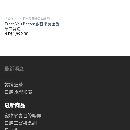
『善待自己』銀杏果黃金蟲草系列
Treat You Better 銀杏果黃金蟲
草口含錠
NT$
1,999.00
最新消息
認識醣鏈
口腔護理知識
最新商品
寵物酵素口腔噴霧
口腔三寶禮盒組