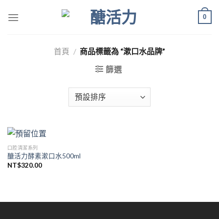
Skip
0
to
content
首頁
/
商品標籤為 “漱口水品牌”
篩選
口腔清潔系列
醣活力酵素漱口水500ml
NT$
320.00