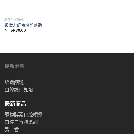
臉部清潔系列
醣活力酵素潔顏慕斯
NT$
980.00
最新消息
認識醣鏈
口腔護理知識
最新商品
寵物酵素口腔噴霧
口腔三寶禮盒組
易口香