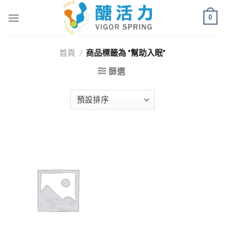
Skip
0
to
content
首頁
/
商品標籤為 “幫助入眠”
篩選