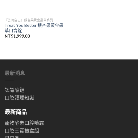
『善待自己』銀杏果黃金蟲草系列
Treat You Better 銀杏果黃金蟲
草口含錠
NT$
1,999.00
最新消息
認識醣鏈
口腔護理知識
最新商品
寵物酵素口腔噴霧
口腔三寶禮盒組