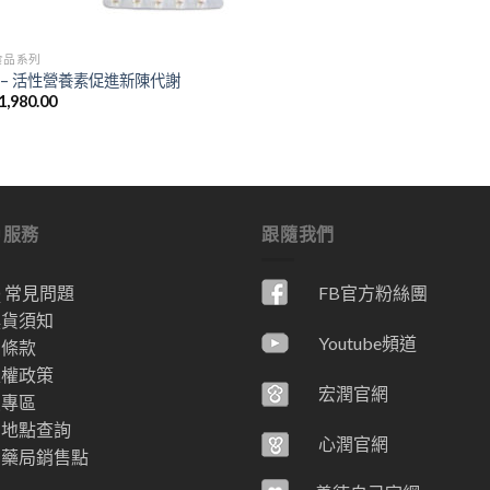
食品系列
 – 活性營養素促進新陳代謝
1,980.00
戶服務
跟隨我們
Q 常見問題
FB官方粉絲團
換貨須知
Youtube頻道
用條款
私權政策
宏潤官網
員專區
售地點查詢
心潤官網
省藥局銷售點