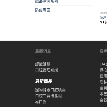
臉部清潔系列
防疫專區
保健
沁潤
NT$
最新消息
客
認識醣鏈
FA
口腔護理知識
退
使
最新商品
隱
會
寵物酵素口腔噴霧
販
口腔三寶禮盒組
全
易口香