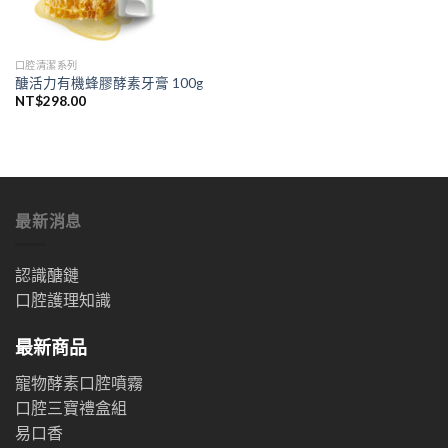
口腔清潔系列
醣活力有機蜂膠酵素牙膏 100g
NT$
298.00
最新消息
認識醣鏈
口腔護理知識
最新商品
寵物酵素口腔噴霧
口腔三寶禮盒組
易口香