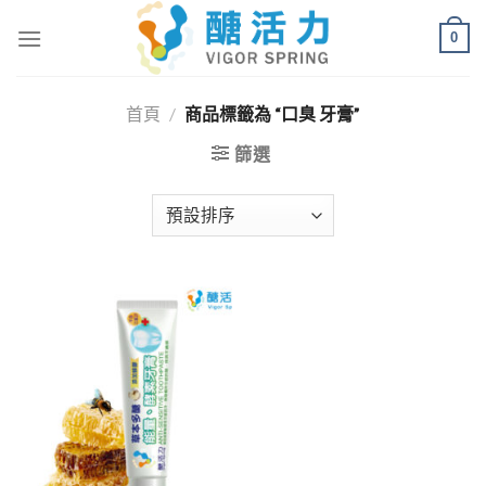
Skip
0
to
content
首頁
/
商品標籤為 “口臭 牙膏”
篩選