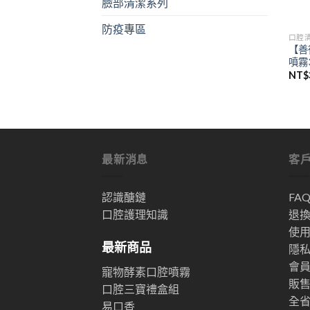
臉部清潔系列
防疫專區
口腔
【善
噴霧3
NT$
最新消息
客
認識醣鏈
FA
口腔護理知識
退
使
最新商品
隱
會
寵物酵素口腔噴霧
販
口腔三寶禮盒組
全
易口香