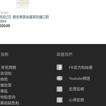
清潔系列
待自己】銀杏果黃金蟲草防護口腔
0ml
320.00
戶服務
跟隨我們
Q 常見問題
FB官方粉絲團
換貨須知
Youtube頻道
用條款
私權政策
宏潤官網
員專區
售地點查詢
心潤官網
省藥局銷售點