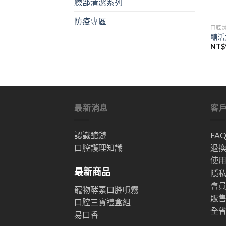
臉部清潔系列
防疫專區
口腔
醣活
NT$
最新消息
客
認識醣鏈
FA
口腔護理知識
退
使
最新商品
隱
會
寵物酵素口腔噴霧
販
口腔三寶禮盒組
全
易口香