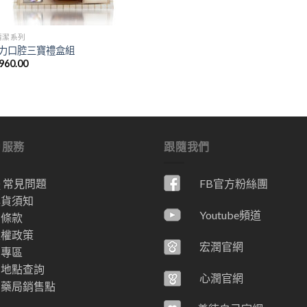
清潔系列
力口腔三寶禮盒組
960.00
戶服務
跟隨我們
Q 常見問題
FB官方粉絲團
換貨須知
Youtube頻道
用條款
私權政策
宏潤官網
員專區
售地點查詢
心潤官網
省藥局銷售點