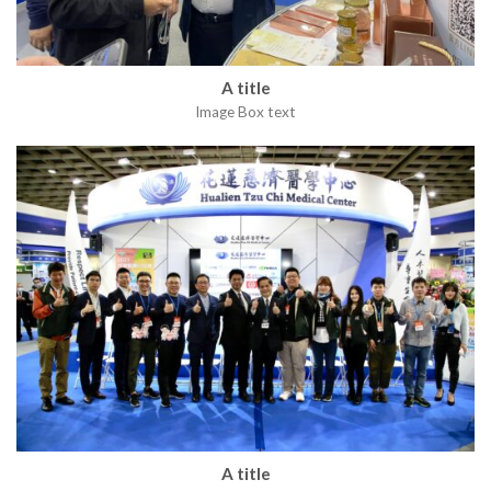
A title
Image Box text
A title