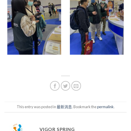
This entry was posted in
最新消息
. Bookmark the
permalink
.
VIGOR SPRING